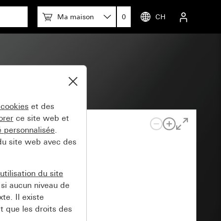
Ma maison
0
CH
 cookies
et des
orer
ce site web et
té personnalisée
.
 du site web avec des
tilisation du site
si aucun niveau de
e. Il existe
t que les droits des