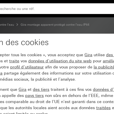
ontre l'eau
Gira montage apparent protégé contre l'eau IP44
on des cookies
cepter tous les cookies », vous acceptez que
Gira
utilise
des
es et
traite
vos
données d’utilisation du site web
pour
améli
 votre
profil d’utilisateur
afin de vous proposer de
la publici
ra
partage également des informations sur votre utilisation
médias sociaux, la publicité et l’analyse.
ement que
Gira
et
des tiers
traitent à ces fins vos
données d’u
n appelle des
pays tiers
non sûrs en dehors de l’EEE, même 
s comparable au droit de l’UE n’est garanti dans ce context
que les autorités locales aient accès aux données
traitées
e
 soient limités ou exclus.