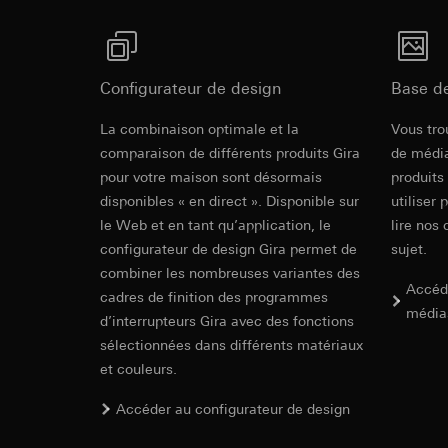
campagnes
Traitement ultér
Destinataire:
Servi
Catégories de donn
Transfert vers un pa
date et heure de la 
Destinataire:
géographique
Durée de vie du coo
Services interne
Configurateur de design
Base d
Base juridique et, l
Google Ireland L
Utilisation du se
Pour obtenir des
Revit Fichie
La combinaison optimale et la
Vous tro
https://business.
Traitement ultér
modeling)
comparaison de différents produits Gira
de média
Transfert vers un pa
Destinataire:
pour votre maison sont désormais
produits
Pays tiers : USA
Services interne
disponibles « en direct ». Disponible sur
utiliser 
Décision d’adéqu
Pinterest, Inc. (
le Web et en tant qu’application, le
lire nos 
contact du point
Transfert vers un pa
configurateur de design Gira permet de
sujet.
Durée de vie du coo
Pays tiers : USA
combiner les nombreuses variantes des
Accéd
Décision d’adéqu
cadres de finition des programmes
Vimeo
contact du point
média
d’interrupteurs Gira avec des fonctions
Durée de vie du coo
Finalités du traite
sélectionnées dans différents matériaux
IFC Fichier 
Catégories de donn
et couleurs.
Balise Linke
Site clients pri
souris effectués 
Accéder au configurateur de design
Finalités du traite
Site clients pro
pour la diffusion d