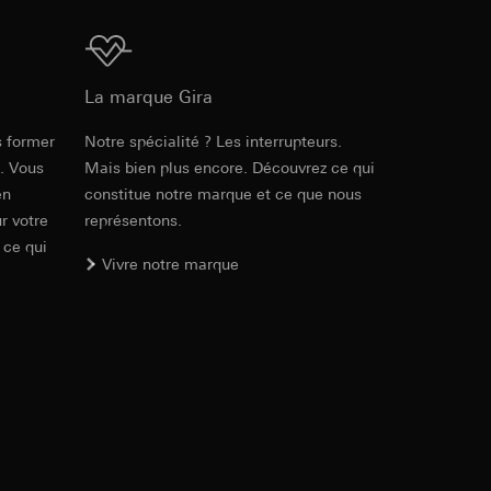
int a du RGPD
 des tâches
, site web visité,
Téléchargement
ic, localisation
La marque Gira
lles, consultez
s former
Notre spécialité ? Les interrupteurs.
Réf. 032130
int a du RGPD
e. Vous
Mais bien plus encore. Découvrez ce qui
en
constitue notre marque et ce que nous
RFA
, 1.43 MB
r votre
représentons.
 à demander au
 ce qui
a du RGPD
Vivre notre marque
Téléchargement
 à demander au
a du RGPD
Réf. 032130
e web, mouvements de
 ces informations
IFC
, 863.06 KB
 mouvements de