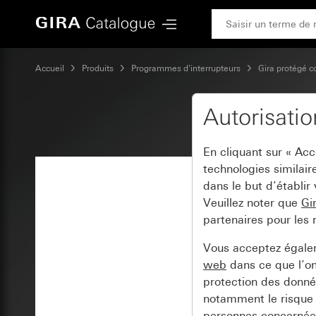
Gira
Accueil
Produits
Programmes d'interrupteurs
Gira protégé c
Autorisati
En cliquant sur « Ac
technologies similair
dans le but d’établir
Veuillez noter que
Gi
partenaires pour les 
Vous acceptez égal
web
dans ce que l’o
protection des donnée
notamment le risque 
personnes concernées