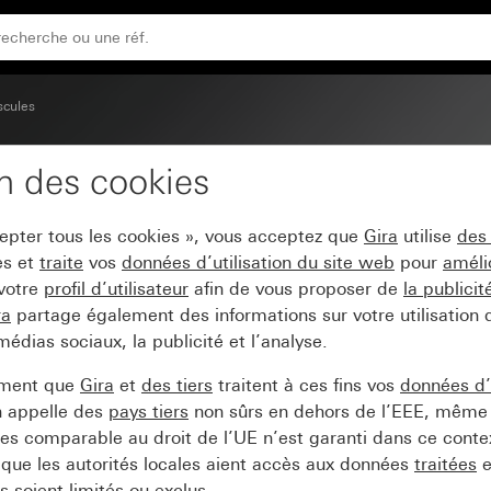
scules
on des cookies
cepter tous les cookies », vous acceptez que
Gira
utilise
des
es et
traite
vos
données d’utilisation du site web
pour
améli
 votre
profil d’utilisateur
afin de vous proposer de
la publici
ra
partage également des informations sur votre utilisation
médias sociaux, la publicité et l’analyse.
ement que
Gira
et
des tiers
traitent à ces fins vos
données d’u
n appelle des
pays tiers
non sûrs en dehors de l’EEE, même 
s comparable au droit de l’UE n’est garanti dans ce context
que les autorités locales aient accès aux données
traitées
e
 soient limités ou exclus.