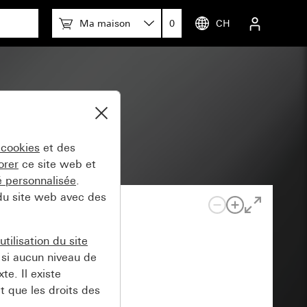
Ma maison
0
CH
 cookies
et des
orer
ce site web et
té personnalisée
.
 du site web avec des
tilisation du site
si aucun niveau de
e. Il existe
t que les droits des