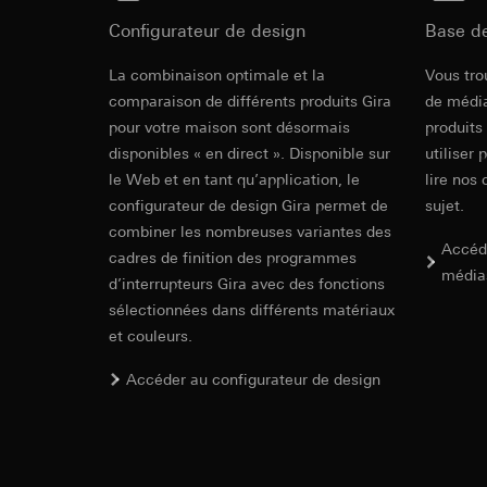
souris effectués 
Catégories de donn
concerné, adress
Configurateur de design
Base d
référence et horod
Base juridique et, l
Base juridique et, l
Revit Fichie
La combinaison optimale et la
Vous tro
Utilisation du se
Utilisation du se
modeling)
comparaison de différents produits Gira
de média
Traitement ultér
Traitement ultér
pour votre maison sont désormais
produits
Destinataire:
Vimeo
Destinataire:
disponibles « en direct ». Disponible sur
utiliser 
Transfert vers un pa
Services interne
le Web et en tant qu’application, le
lire nos 
Pays tiers : USA
LinkedIn Irelan
configurateur de design Gira permet de
sujet.
Décision d’adéqu
Transfert vers un pa
combiner les nombreuses variantes des
contact du point
En ce qui concerne 
Accéd
cadres de finition des programmes
nous vous renvoyons
Durée de vie du coo
média
d’interrupteurs Gira avec des fonctions
Durée de vie du coo
sélectionnées dans différents matériaux
Hotjar
IFC Fichier 
et couleurs.
Google Ads (
Finalités du traite
sélectionnées. Cela
Accéder au configurateur de design
Finalités du traite
cliquent, comment il
campagnes. Google A
des plates-formes d
Catégories de donn
numériques, et pour
Base juridique et, l
Catégories de donn
Utilisation du se