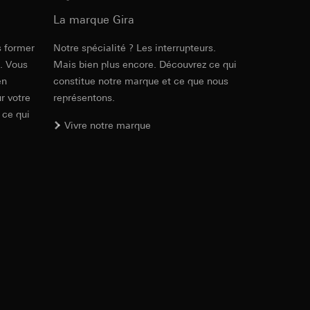
ur le site web
 adresse IP, URL de
La marque Gira
s former
Notre spécialité ? Les interrupteurs.
Réf. 029527
e. Vous
Mais bien plus encore. Découvrez ce qui
int a du RGPD
int a du RGPD
en
constitue notre marque et ce que nous
RFA
, 592 KB
r votre
représentons.
 ce qui
Vivre notre marque
 à demander au
l à des pays tiers.
a du RGPD
Téléchargement
tiers par LinkedIn,
al/privacy-policy
Réf. 029527
ermique de pages
ous voyons où ils
 succès des
IFC
, 15.32 KB
sur des sites web,
s-formes
, site web visité,