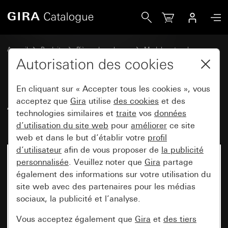
Gira Ancien - Bascule avec symbole Lumière
Accueil
Produits
Pièces de rechange
Modules et caches
Commuter et pousser
Autorisation des cookies
En cliquant sur « Accepter tous les cookies », vous
Ancien - Bascule avec symbole
acceptez que
Gira
utilise
des cookies
et des
technologies similaires et
traite
vos
données
Lumière
d’utilisation du site web
pour
améliorer
ce site
web et dans le but d’établir votre
profil
d’utilisateur
afin de vous proposer de
la publicité
personnalisée
. Veuillez noter que
Gira
partage
également des informations sur votre utilisation du
site web avec des partenaires pour les médias
sociaux, la publicité et l’analyse.
Vous acceptez également que
Gira
et
des tiers