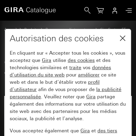
Gira Cadre adaptateur avec découpe carrée pour appareils
Accueil
Produits
Programmes d'interrupteurs
Gira System 55
Technique de communication accessoires
Autorisation des cookies
En cliquant sur « Accepter tous les cookies », vous
Cadre adaptateur avec découpe
acceptez que
Gira
utilise
des cookies
et des
technologies similaires et
traite
vos
données
carrée pour appareils avec cache
d’utilisation du site web
pour
améliorer
ce site
(45 x 45 mm)
web et dans le but d’établir votre
profil
d’utilisateur
afin de vous proposer de
la publicité
personnalisée
. Veuillez noter que
Gira
partage
également des informations sur votre utilisation du
site web avec des partenaires pour les médias
sociaux, la publicité et l’analyse.
Vous acceptez également que
Gira
et
des tiers