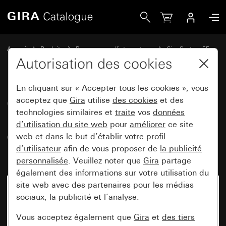
Gira Cache avec anneau de support pour accueillir des dis
Accueil
Produits
Programmes d'interrupteurs
Gira System 55
Commuter et pousser
Autorisation des cookies
En cliquant sur « Accepter tous les cookies », vous
Cache avec anneau de support
acceptez que
Gira
utilise
des cookies
et des
technologies similaires et
traite
vos
données
pour accueillir des dispositifs de
d’utilisation du site web
pour
améliorer
ce site
commande et de signalisation
web et dans le but d’établir votre
profil
(Ø 22,5 mm)
d’utilisateur
afin de vous proposer de
la publicité
personnalisée
. Veuillez noter que
Gira
partage
également des informations sur votre utilisation du
site web avec des partenaires pour les médias
sociaux, la publicité et l’analyse.
Vous acceptez également que
Gira
et
des tiers