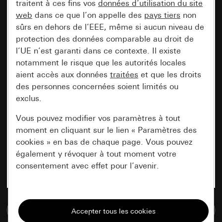
traitent à ces fins vos
données d’utilisation du site
web
dans ce que l’on appelle des
pays tiers
non
sûrs en dehors de l’EEE, même si aucun niveau de
protection des données comparable au droit de
l’UE n’est garanti dans ce contexte. Il existe
notamment le risque que les autorités locales
aient accès aux données
traitées
et que les droits
des personnes concernées soient limités ou
exclus.
Vous pouvez modifier vos paramètres à tout
moment en cliquant sur le lien « Paramètres des
cookies » en bas de chaque page. Vous pouvez
également y révoquer à tout moment votre
consentement avec effet pour l’avenir.
Nécessaires
Accéder à la base de données de médias
Tous les cookies dont nous avons besoin pour
pouvoir vous afficher le site.