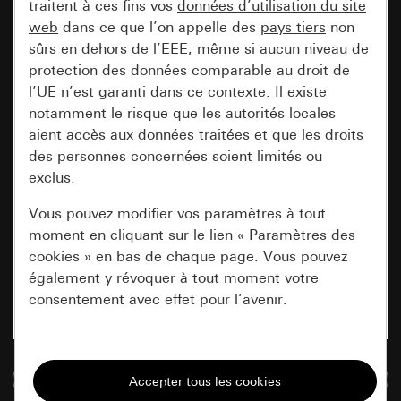
traitent à ces fins vos
données d’utilisation du site
web
dans ce que l’on appelle des
pays tiers
non
sûrs en dehors de l’EEE, même si aucun niveau de
protection des données comparable au droit de
l’UE n’est garanti dans ce contexte. Il existe
notamment le risque que les autorités locales
aient accès aux données
traitées
et que les droits
des personnes concernées soient limités ou
exclus.
Vous pouvez modifier vos paramètres à tout
moment en cliquant sur le lien « Paramètres des
cookies » en bas de chaque page. Vous pouvez
également y révoquer à tout moment votre
consentement avec effet pour l’avenir.
Nécessaires
Accéder à la base de données de médias
Tous les cookies dont nous avons besoin pour
pouvoir vous afficher le site.