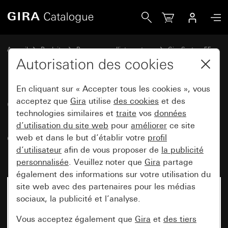
Gira Cache avec anneau de support pour accueillir des dis
Accueil
Produits
Programmes d'interrupteurs
Gira System 55
Commuter et pousser
Autorisation des cookies
En cliquant sur « Accepter tous les cookies », vous
Cache avec anneau de support
acceptez que
Gira
utilise
des cookies
et des
technologies similaires et
traite
vos
données
pour accueillir des dispositifs de
d’utilisation du site web
pour
améliorer
ce site
commande et de signalisation
web et dans le but d’établir votre
profil
(Ø 22,5 mm)
d’utilisateur
afin de vous proposer de
la publicité
personnalisée
. Veuillez noter que
Gira
partage
également des informations sur votre utilisation du
site web avec des partenaires pour les médias
sociaux, la publicité et l’analyse.
Vous acceptez également que
Gira
et
des tiers