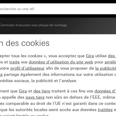
Commuter et pousser avec plaque de montage
on des cookies
nneau de support
cepter tous les cookies », vous acceptez que
Gira
utilise
des
es et
traite
vos
données d’utilisation du site web
pour
améli
 votre
profil d’utilisateur
afin de vous proposer de
la publici
ra
partage également des informations sur votre utilisation
médias sociaux, la publicité et l’analyse.
ement que
Gira
et
des tiers
traitent à ces fins vos
données d’u
n appelle des
pays tiers
non sûrs en dehors de l’EEE, même 
s comparable au droit de l’UE n’est garanti dans ce context
que les autorités locales aient accès aux données
traitées
e
 soient limités ou exclus.