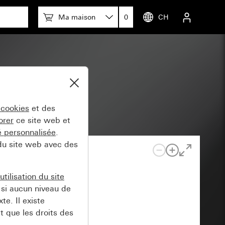
Ma maison
0
CH
 cookies
et des
orer
ce site web et
té personnalisée
.
 du site web avec des
tilisation du site
si aucun niveau de
e. Il existe
t que les droits des