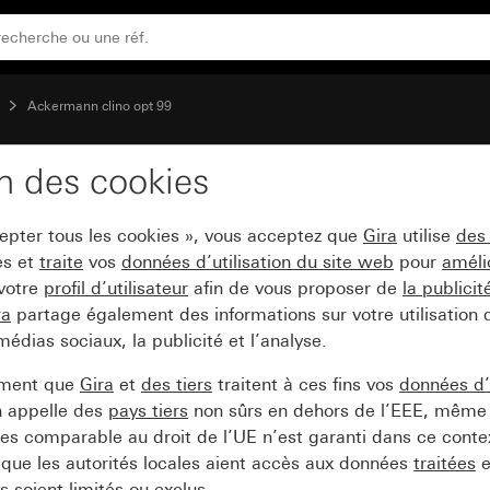
 rappel, vert System 55
Ackermann clino opt 99
on des cookies
ussoir d'arrêt avec LED
cepter tous les cookies », vous acceptez que
Gira
utilise
des
es et
traite
vos
données d’utilisation du site web
pour
améli
 votre
profil d’utilisateur
afin de vous proposer de
la publici
ra
partage également des informations sur votre utilisation
médias sociaux, la publicité et l’analyse.
ement que
Gira
et
des tiers
traitent à ces fins vos
données d’u
n appelle des
pays tiers
non sûrs en dehors de l’EEE, même 
s comparable au droit de l’UE n’est garanti dans ce context
que les autorités locales aient accès aux données
traitées
e
 soient limités ou exclus.