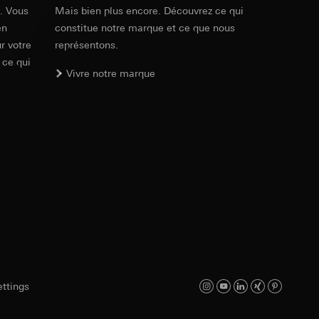
e. Vous
Mais bien plus encore. Découvrez ce qui
int a du RGPD
 des tâches
, site web visité,
en
constitue notre marque et ce que nous
ic, localisation
r votre
représentons.
 ce qui
Vivre notre marque
lles, consultez
int a du RGPD
 à demander au
a du RGPD
 à demander au
a du RGPD
e web, mouvements de
ttings
 ces informations
 mouvements de