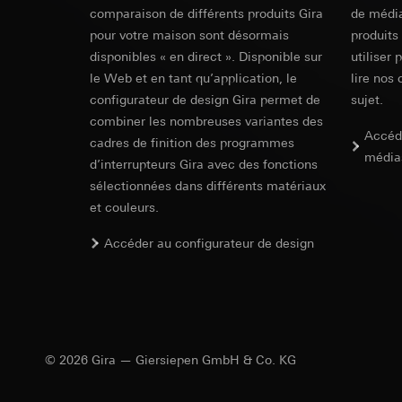
campagnes
comparaison de différents produits Gira
de média
Traitement ultér
Destinataire:
Servi
Catégories de donn
pour votre maison sont désormais
produits
Transfert vers un pa
date et heure de la 
Destinataire:
disponibles « en direct ». Disponible sur
utiliser 
géographique
Durée de vie du coo
Services interne
le Web et en tant qu’application, le
lire nos 
Base juridique et, l
Google Ireland L
configurateur de design Gira permet de
sujet.
Utilisation du se
Pour obtenir des
combiner les nombreuses variantes des
https://business.
Traitement ultér
Accéd
cadres de finition des programmes
Transfert vers un pa
Destinataire:
média
d’interrupteurs Gira avec des fonctions
Pays tiers : USA
Services interne
sélectionnées dans différents matériaux
Décision d’adéqu
Pinterest, Inc. (
et couleurs.
contact du point
Transfert vers un pa
Durée de vie du coo
Pays tiers : USA
Accéder au configurateur de design
Décision d’adéqu
Vimeo
contact du point
Durée de vie du coo
Finalités du traite
Catégories de donn
Balise Linke
Site clients pri
© 2026 Gira — Giersiepen GmbH & Co. KG
souris effectués 
Finalités du traite
Site clients pro
pour la diffusion d