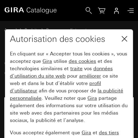
Gira Cadres de finition Gira Event Clear brun avec cadre int
Accueil
Produits
Programmes d'interrupteurs
Gira Event (System 55)
Gira Event
Autorisation des cookies
En cliquant sur « Accepter tous les cookies », vous
Cadres de finition Gira Event
acceptez que
Gira
utilise
des cookies
et des
technologies similaires et
traite
vos
données
Clear brun avec cadre
d’utilisation du site web
pour
améliorer
ce site
intermédiaire blanc brillant
web et dans le but d’établir votre
profil
d’utilisateur
afin de vous proposer de
la publicité
personnalisée
. Veuillez noter que
Gira
partage
également des informations sur votre utilisation du
site web avec des partenaires pour les médias
sociaux, la publicité et l’analyse.
Vous acceptez également que
Gira
et
des tiers