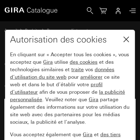
Gira Cadres de finition Gira Event menthe avec cadre inter
Accueil
Produits
Programmes d'interrupteurs
Gira Event (System 55)
Gira Event
Autorisation des cookies
En cliquant sur « Accepter tous les cookies », vous
Cadres de finition Gira Event
acceptez que
Gira
utilise
des cookies
et des
technologies similaires et
traite
vos
données
menthe avec cadre intermédiaire
d’utilisation du site web
pour
améliorer
ce site
anthracite
web et dans le but d’établir votre
profil
d’utilisateur
afin de vous proposer de
la publicité
personnalisée
. Veuillez noter que
Gira
partage
également des informations sur votre utilisation du
site web avec des partenaires pour les médias
sociaux, la publicité et l’analyse.
Vous acceptez également que
Gira
et
des tiers