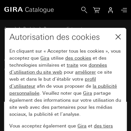
Gira Cadres de finition Gira Event Clear sable avec cadre i
Accueil
Produits
Programmes d'interrupteurs
Gira Event (System 55)
Gira Event
Autorisation des cookies
En cliquant sur « Accepter tous les cookies », vous
Cadres de finition Gira Event
acceptez que
Gira
utilise
des cookies
et des
technologies similaires et
traite
vos
données
Clear sable avec cadre
d’utilisation du site web
pour
améliorer
ce site
intermédiaire blanc crème
web et dans le but d’établir votre
profil
brillant
d’utilisateur
afin de vous proposer de
la publicité
personnalisée
. Veuillez noter que
Gira
partage
également des informations sur votre utilisation du
site web avec des partenaires pour les médias
sociaux, la publicité et l’analyse.
Vous acceptez également que
Gira
et
des tiers