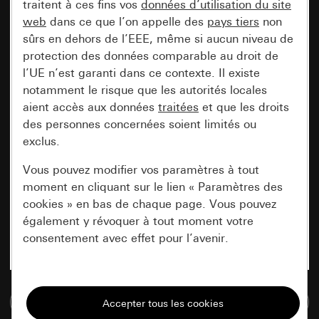
traitent à ces fins vos
données d’utilisation du site
web
dans ce que l’on appelle des
pays tiers
non
sûrs en dehors de l’EEE, même si aucun niveau de
protection des données comparable au droit de
l’UE n’est garanti dans ce contexte. Il existe
notamment le risque que les autorités locales
aient accès aux données
traitées
et que les droits
des personnes concernées soient limités ou
exclus.
Vous pouvez modifier vos paramètres à tout
moment en cliquant sur le lien « Paramètres des
cookies » en bas de chaque page. Vous pouvez
également y révoquer à tout moment votre
consentement avec effet pour l’avenir.
Nécessaires
Accéder à la base de données de médias
Tous les cookies dont nous avons besoin pour
pouvoir vous afficher le site.