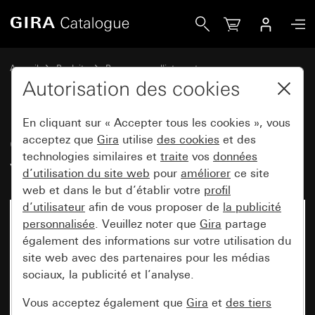
Gira Cadre de finition Gira Studio verre blanc
Accueil
Produits
Programmes d'interrupteurs
Gira Studio (System 55)
Cadre de finition Gira Studio
Autorisation des cookies
En cliquant sur « Accepter tous les cookies », vous
Cadre de finition Gira Studio
acceptez que
Gira
utilise
des cookies
et des
technologies similaires et
traite
vos
données
verre blanc
d’utilisation du site web
pour
améliorer
ce site
web et dans le but d’établir votre
profil
d’utilisateur
afin de vous proposer de
la publicité
personnalisée
. Veuillez noter que
Gira
partage
également des informations sur votre utilisation du
site web avec des partenaires pour les médias
sociaux, la publicité et l’analyse.
Vous acceptez également que
Gira
et
des tiers