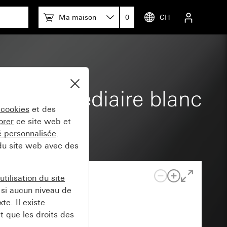
Ma maison
0
CH
re intermédiaire blanc
 cookies
et des
orer
ce site web et
té personnalisée
.
 du site web avec des
tilisation du site
si aucun niveau de
e. Il existe
t que les droits des