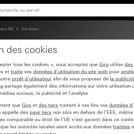
iaire blanc brillant
stem 55)
Gira Event
on des cookies
ra Event blanc avec cad
cepter tous les cookies », vous acceptez que
Gira
utilise
des
es et
traite
vos
données d’utilisation du site web
pour
améli
 votre
profil d’utilisateur
afin de vous proposer de
la publici
ra
partage également des informations sur votre utilisation
médias sociaux, la publicité et l’analyse.
ement que
Gira
et
des tiers
traitent à ces fins vos
données d’u
n appelle des
pays tiers
non sûrs en dehors de l’EEE, même 
s comparable au droit de l’UE n’est garanti dans ce context
que les autorités locales aient accès aux données
traitées
e
 soient limités ou exclus.