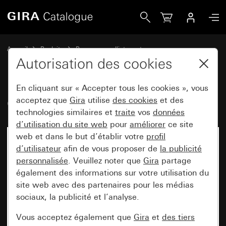
Gira Cadre de finition Gira E2
Accueil
Produits
Programmes d'interrupteurs
Gira E2 (System 55)
Cadre de finition Gira E2
Autorisation des cookies
En cliquant sur « Accepter tous les cookies », vous
Cadre de finition Gira E2
acceptez que
Gira
utilise
des cookies
et des
technologies similaires et
traite
vos
données
d’utilisation du site web
pour
améliorer
ce site
web et dans le but d’établir votre
profil
d’utilisateur
afin de vous proposer de
la publicité
personnalisée
. Veuillez noter que
Gira
partage
également des informations sur votre utilisation du
site web avec des partenaires pour les médias
sociaux, la publicité et l’analyse.
Vous acceptez également que
Gira
et
des tiers