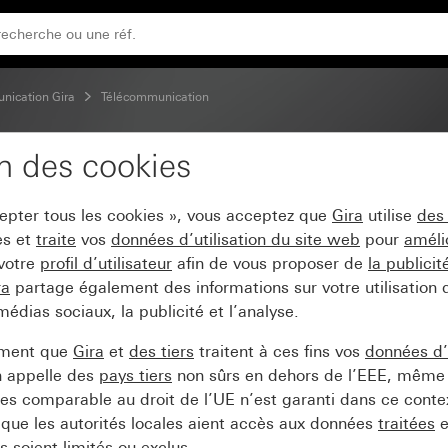
aire Bornes à vis
nication Gira
Télécommunication
on des cookies
UAE/IAE cat.3 double, 2
cepter tous les cookies », vous acceptez que
Gira
utilise
des
es et
traite
vos
données d’utilisation du site web
pour
améli
 votre
profil d’utilisateur
afin de vous proposer de
la publici
ra
partage également des informations sur votre utilisation
médias sociaux, la publicité et l’analyse.
ement que
Gira
et
des tiers
traitent à ces fins vos
données d’u
n appelle des
pays tiers
non sûrs en dehors de l’EEE, même 
s comparable au droit de l’UE n’est garanti dans ce context
que les autorités locales aient accès aux données
traitées
e
 soient limités ou exclus.