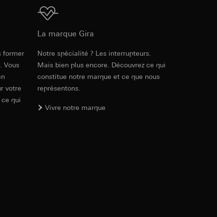
int a du RGPD
 des tâches
Téléchargement
, site web visité,
ic, localisation
La marque Gira
s former
Notre spécialité ? Les interrupteurs.
Réf. 018700
lles, consultez
e. Vous
Mais bien plus encore. Découvrez ce qui
int a du RGPD
en
constitue notre marque et ce que nous
RFA
, 452 KB
r votre
représentons.
 ce qui
 à demander au
Vivre notre marque
a du RGPD
Téléchargement
 à demander au
a du RGPD
Réf. 018700
e web, mouvements de
IFC
, 14.71 KB
 ces informations
 mouvements de