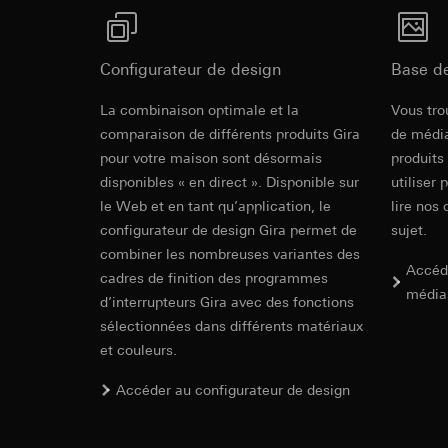
campagnes
Traitement ultér
Destinataire:
Servi
Catégories de donn
Transfert vers un pa
date et heure de la 
Destinataire:
Configurateur de design
Base d
géographique
Durée de vie du coo
Services interne
Base juridique et, l
Google Ireland L
Revit Fichie
La combinaison optimale et la
Vous tro
Utilisation du se
Pour obtenir des
modeling)
comparaison de différents produits Gira
de média
https://business.
Traitement ultér
pour votre maison sont désormais
produits
Transfert vers un pa
Destinataire:
disponibles « en direct ». Disponible sur
utiliser 
Pays tiers : USA
Services interne
le Web et en tant qu’application, le
lire nos 
Décision d’adéqu
Pinterest, Inc. (
configurateur de design Gira permet de
sujet.
contact du point
Transfert vers un pa
combiner les nombreuses variantes des
Durée de vie du coo
Pays tiers : USA
Accéd
cadres de finition des programmes
Décision d’adéqu
média
d’interrupteurs Gira avec des fonctions
Vimeo
contact du point
sélectionnées dans différents matériaux
IFC Fichier 
Durée de vie du coo
Finalités du traite
et couleurs.
Catégories de donn
Balise Linke
Site clients pri
Accéder au configurateur de design
souris effectués 
Finalités du traite
Site clients pro
pour la diffusion d