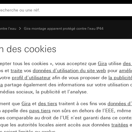
ontre l'eau
Gira montage apparent protégé contre l'eau IP44
on des cookies
 fermeture à baïonnette
cepter tous les cookies », vous acceptez que
Gira
utilise
des
es et
traite
vos
données d’utilisation du site web
pour
améli
 votre
profil d’utilisateur
afin de vous proposer de
la publici
ra
partage également des informations sur votre utilisation
médias sociaux, la publicité et l’analyse.
ement que
Gira
et
des tiers
traitent à ces fins vos
données d’u
n appelle des
pays tiers
non sûrs en dehors de l’EEE, même 
s comparable au droit de l’UE n’est garanti dans ce context
que les autorités locales aient accès aux données
traitées
e
 soient limités ou exclus.