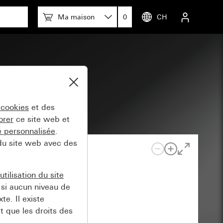
Ma maison
0
CH
 cookies
et des
orer
ce site web et
té personnalisée
.
 du site web avec des
tilisation du site
si aucun niveau de
e. Il existe
t que les droits des