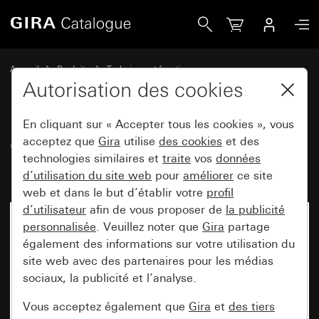
Gira Connecteur XLR, connecteur à bride mâle série D
Accueil
Produits
Technique et fonctions
Technique de communication Gira
Accessoires
Autorisation des cookies
En cliquant sur « Accepter tous les cookies », vous
Connecteur XLR, connecteur à
acceptez que
Gira
utilise
des cookies
et des
technologies similaires et
traite
vos
données
bride mâle série D
d’utilisation du site web
pour
améliorer
ce site
web et dans le but d’établir votre
profil
d’utilisateur
afin de vous proposer de
la publicité
personnalisée
. Veuillez noter que
Gira
partage
également des informations sur votre utilisation du
site web avec des partenaires pour les médias
sociaux, la publicité et l’analyse.
Vous acceptez également que
Gira
et
des tiers