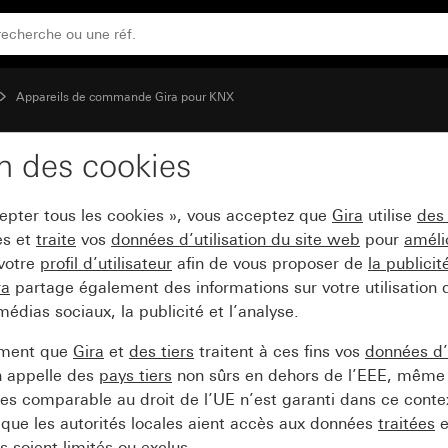
ymboles de flèche pour Gira One et KNX System 55
Appareils de commande Gira pour KNX
on des cookies
c bascule 2x sans impre
cepter tous les cookies », vous acceptez que
Gira
utilise
des
e et KNX System 55
es et
traite
vos
données d’utilisation du site web
pour
améli
 votre
profil d’utilisateur
afin de vous proposer de
la publici
ra
partage également des informations sur votre utilisation
médias sociaux, la publicité et l’analyse.
ement que
Gira
et
des tiers
traitent à ces fins vos
données d’u
n appelle des
pays tiers
non sûrs en dehors de l’EEE, même 
s comparable au droit de l’UE n’est garanti dans ce context
que les autorités locales aient accès aux données
traitées
e
 soient limités ou exclus.