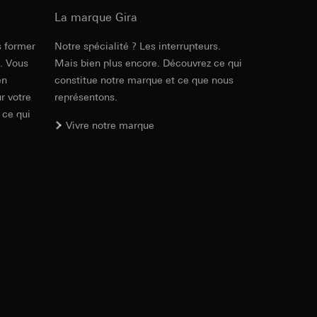
ur le site web
 adresse IP, URL de
La marque Gira
s former
Notre spécialité ? Les interrupteurs.
Réf. 5171 ..

e. Vous
Mais bien plus encore. Découvrez ce qui
5172 ..

int a du RGPD
int a du RGPD
5173 ..

en
constitue notre marque et ce que nous
5174 ..

r votre
représentons.
5175 ..
 ce qui
Vivre notre marque
PDF
, 3.33 MB
 à demander au
l à des pays tiers.
a du RGPD
tiers par LinkedIn,
al/privacy-policy
Téléchargement
ermique de pages
ous voyons où ils
 succès des
Réf. 5171 ..

sur des sites web,
5172 ..

s-formes
5173 ..

5174 ..

, site web visité,
5175 ..