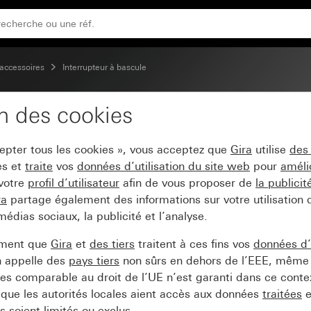
0 V~ avec élément d&apos;éclairage LED orange 230 V~ dis
accessoires
Interrupteur à bascule
on des cookies
 de commande à bascul
cepter tous les cookies », vous acceptez que
Gira
utilise
des
LED orange 230 V~ disjo
es et
traite
vos
données d’utilisation du site web
pour
améli
 votre
profil d’utilisateur
afin de vous proposer de
la publici
ra
partage également des informations sur votre utilisation
médias sociaux, la publicité et l’analyse.
ement que
Gira
et
des tiers
traitent à ces fins vos
données d’u
n appelle des
pays tiers
non sûrs en dehors de l’EEE, même 
s comparable au droit de l’UE n’est garanti dans ce context
que les autorités locales aient accès aux données
traitées
e
 soient limités ou exclus.