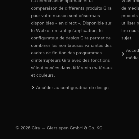
La combinaison optimale et la
Vous tro
souris effectués 
Catégories de donn
d’éclairage 
concerné, adress
comparaison de différents produits Gira
de média
référence et horod
pour votre maison sont désormais
produits
Base juridique et, l
Base juridique et, l
Liens supplémentaires
disponibles « en direct ». Disponible sur
utiliser 
Utilisation du se
Utilisation du se
Récapitulatif de 
le Web et en tant qu’application, le
lire nos 
Traitement ultér
Traitement ultér
génération d’inter
configurateur de design Gira permet de
sujet.
Destinataire:
Vimeo
Lien vers l'outil de vue des interrupteurs Référ
Destinataire:
combiner les nombreuses variantes des
Transfert vers un pa
Services interne
En savoir plus
Accéd
cadres de finition des programmes
Pays tiers : USA
LinkedIn Irelan
média
d’interrupteurs Gira avec des fonctions
Aperçu de commande d'éléments d'éclairage L
Décision d’adéqu
Transfert vers un pa
sélectionnées dans différents matériaux
contact du point
En savoir plus
En ce qui concerne 
et couleurs.
nous vous renvoyons
Durée de vie du coo
Possibilités de combinaison, possibilités de conn
Durée de vie du coo
Combination
Accéder au configurateur de design
d'éléments d'éclairage LED
Hotjar
functions
En savoir plus
Google Ads (
Finalités du traite
sélectionnées. Cela
Finalités du traite
LED lighting elem
cliquent, comment il
campagnes. Google A
des plates-formes d
Catégories de donn
functions
numériques, et pour
© 2026 Gira — Giersiepen GmbH & Co. KG
Base juridique et, l
Catégories de donn
Utilisation du se