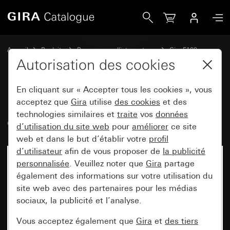
Gira Bascule avec fenêtre de contrôle et symbole Lumière
Accueil
Produits
Programmes d'interrupteurs
Gira F100
Commuter et pousser
Autorisation des cookies
En cliquant sur « Accepter tous les cookies », vous
Bascule avec fenêtre de contrôle
acceptez que
Gira
utilise
des cookies
et des
technologies similaires et
traite
vos
données
et symbole Lumière
d’utilisation du site web
pour
améliorer
ce site
web et dans le but d’établir votre
profil
d’utilisateur
afin de vous proposer de
la publicité
personnalisée
. Veuillez noter que
Gira
partage
également des informations sur votre utilisation du
site web avec des partenaires pour les médias
sociaux, la publicité et l’analyse.
Vous acceptez également que
Gira
et
des tiers