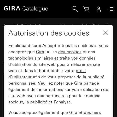
Gira Bascule avec fenêtre de contrôle et symbole Lumière
Accueil
Produits
Programmes d'interrupteurs
Gira System 55
Commuter et pousser
Autorisation des cookies
En cliquant sur « Accepter tous les cookies », vous
Bascule avec fenêtre de contrôle
acceptez que
Gira
utilise
des cookies
et des
technologies similaires et
traite
vos
données
et symbole Lumière
d’utilisation du site web
pour
améliorer
ce site
web et dans le but d’établir votre
profil
d’utilisateur
afin de vous proposer de
la publicité
personnalisée
. Veuillez noter que
Gira
partage
également des informations sur votre utilisation du
site web avec des partenaires pour les médias
sociaux, la publicité et l’analyse.
Vous acceptez également que
Gira
et
des tiers