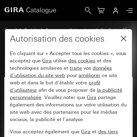
Gira Bascule avec zone d&apos;inscription
Accueil
Produits
Programmes d'interrupteurs
Gira System 55
Commuter et pousser
Autorisation des cookies
En cliquant sur « Accepter tous les cookies », vous
Bascule avec zone d'inscription
acceptez que
Gira
utilise
des cookies
et des
technologies similaires et
traite
vos
données
d’utilisation du site web
pour
améliorer
ce site
web et dans le but d’établir votre
profil
d’utilisateur
afin de vous proposer de
la publicité
personnalisée
. Veuillez noter que
Gira
partage
également des informations sur votre utilisation du
site web avec des partenaires pour les médias
sociaux, la publicité et l’analyse.
Vous acceptez également que
Gira
et
des tiers