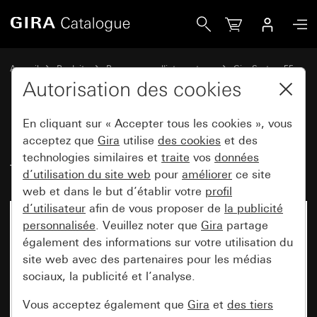
Gira Bascule 2x avec symbole de flèche
Accueil
Produits
Programmes d'interrupteurs
Gira System 55
Commuter et pousser
Autorisation des cookies
En cliquant sur « Accepter tous les cookies », vous
Bascule 2x avec symbole de
acceptez que
Gira
utilise
des cookies
et des
technologies similaires et
traite
vos
données
flèche
d’utilisation du site web
pour
améliorer
ce site
web et dans le but d’établir votre
profil
d’utilisateur
afin de vous proposer de
la publicité
personnalisée
. Veuillez noter que
Gira
partage
également des informations sur votre utilisation du
site web avec des partenaires pour les médias
sociaux, la publicité et l’analyse.
Vous acceptez également que
Gira
et
des tiers