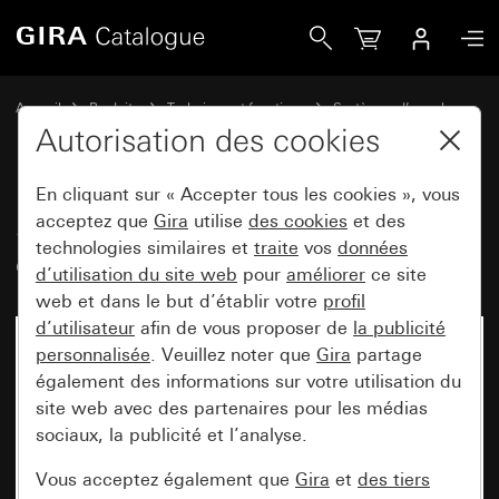
Gira Socle apparent pour centrale de groupe
Accueil
Produits
Technique et fonctions
Systèmes d’appel
Système d'appel 834
Autorisation des cookies
En cliquant sur « Accepter tous les cookies », vous
Socle apparent pour centrale de
acceptez que
Gira
utilise
des cookies
et des
technologies similaires et
traite
vos
données
groupe
d’utilisation du site web
pour
améliorer
ce site
web et dans le but d’établir votre
profil
d’utilisateur
afin de vous proposer de
la publicité
Désormais indisponible
personnalisée
. Veuillez noter que
Gira
partage
également des informations sur votre utilisation du
site web avec des partenaires pour les médias
sociaux, la publicité et l’analyse.
Vous acceptez également que
Gira
et
des tiers