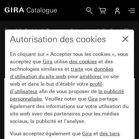
Gira Interrupteur inverseur universel
Accueil
Produits
Programmes d'interrupteurs
Gira System 55
Commuter et pousser
Autorisation des cookies
En cliquant sur « Accepter tous les cookies », vous
Interrupteur inverseur universel
acceptez que
Gira
utilise
des cookies
et des
technologies similaires et
traite
vos
données
d’utilisation du site web
pour
améliorer
ce site
web et dans le but d’établir votre
profil
d’utilisateur
afin de vous proposer de
la publicité
personnalisée
. Veuillez noter que
Gira
partage
également des informations sur votre utilisation du
site web avec des partenaires pour les médias
sociaux, la publicité et l’analyse.
Vous acceptez également que
Gira
et
des tiers