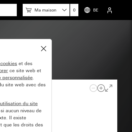
Ma maison
0
BE
 cookies
et des
orer
ce site web et
té personnalisée
.
 du site web avec des
tilisation du site
si aucun niveau de
e. Il existe
t que les droits des