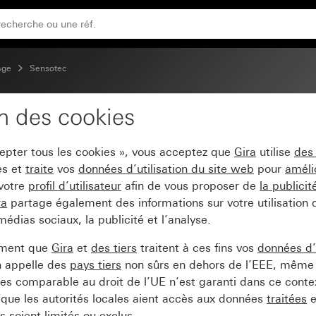
age
Sensotec
on des cookies
commande
cepter tous les cookies », vous acceptez que
Gira
utilise
des
es et
traite
vos
données d’utilisation du site web
pour
améli
 votre
profil d’utilisateur
afin de vous proposer de
la publici
ra
partage également des informations sur votre utilisation
médias sociaux, la publicité et l’analyse.
ement que
Gira
et
des tiers
traitent à ces fins vos
données d’u
n appelle des
pays tiers
non sûrs en dehors de l’EEE, même 
s comparable au droit de l’UE n’est garanti dans ce context
que les autorités locales aient accès aux données
traitées
e
 soient limités ou exclus.