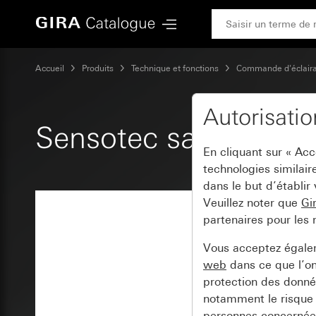
Gira Sensotec sans télécommande
Accueil
Produits
Technique et fonctions
Commande d'éclair
Autorisati
Sensotec sans télé
En cliquant sur « Ac
technologies similair
dans le but d’établir
Veuillez noter que
Gi
partenaires pour les 
Vous acceptez égal
web
dans ce que l’o
protection des donnée
notamment le risque 
personnes concernées