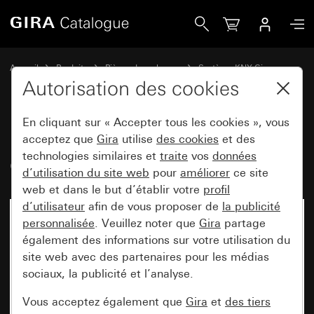
Gira Module de raccordement Gira G1 24 V
Accueil
Produits
Pièces de rechange
Système KNX Gira
Gira G1
Autorisation des cookies
En cliquant sur « Accepter tous les cookies », vous
Module de raccordement Gira
acceptez que
Gira
utilise
des cookies
et des
technologies similaires et
traite
vos
données
G1 24 V
d’utilisation du site web
pour
améliorer
ce site
web et dans le but d’établir votre
profil
d’utilisateur
afin de vous proposer de
la publicité
Désormais indisponible
personnalisée
. Veuillez noter que
Gira
partage
également des informations sur votre utilisation du
site web avec des partenaires pour les médias
sociaux, la publicité et l’analyse.
Vous acceptez également que
Gira
et
des tiers