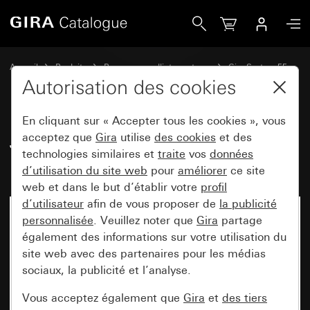
Gira Jeu de bascules 4x (1+3) inscriptibles System 55
Accueil
Produits
Programmes d'interrupteurs
Gira System 55
Jeux de manettes pour systèmes de bus
Autorisation des cookies
En cliquant sur « Accepter tous les cookies », vous
Jeu de bascules 4x (1+3)
acceptez que
Gira
utilise
des cookies
et des
technologies similaires et
traite
vos
données
inscriptibles System 55
d’utilisation du site web
pour
améliorer
ce site
web et dans le but d’établir votre
profil
d’utilisateur
afin de vous proposer de
la publicité
personnalisée
. Veuillez noter que
Gira
partage
également des informations sur votre utilisation du
site web avec des partenaires pour les médias
sociaux, la publicité et l’analyse.
Vous acceptez également que
Gira
et
des tiers