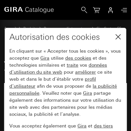
Gira Jeu de bascules 3x avec zone d&apos;inscription Syst
Accueil
Produits
Programmes d'interrupteurs
Gira System 55
Jeux de manettes pour systèmes de bus
Autorisation des cookies
En cliquant sur « Accepter tous les cookies », vous
Jeu de bascules 3x avec zone
acceptez que
Gira
utilise
des cookies
et des
technologies similaires et
traite
vos
données
d'inscription System 55
d’utilisation du site web
pour
améliorer
ce site
web et dans le but d’établir votre
profil
d’utilisateur
afin de vous proposer de
la publicité
personnalisée
. Veuillez noter que
Gira
partage
également des informations sur votre utilisation du
site web avec des partenaires pour les médias
sociaux, la publicité et l’analyse.
Vous acceptez également que
Gira
et
des tiers