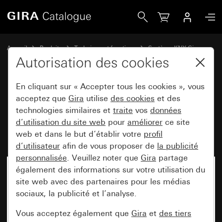
Gira Régulateur de bâtiment avec interface de bouton-pou
Accueil
Produits
Technique et fonctions
Système KNX Gira
Appareils de commande Gira pour KNX
Autorisation des cookies
En cliquant sur « Accepter tous les cookies », vous
Régulateur de bâtiment avec
acceptez que
Gira
utilise
des cookies
et des
technologies similaires et
traite
vos
données
interface de bouton-poussoir 4x
d’utilisation du site web
pour
améliorer
ce site
pour KNX System 55
web et dans le but d’établir votre
profil
d’utilisateur
afin de vous proposer de
la publicité
personnalisée
. Veuillez noter que
Gira
partage
également des informations sur votre utilisation du
site web avec des partenaires pour les médias
sociaux, la publicité et l’analyse.
Vous acceptez également que
Gira
et
des tiers