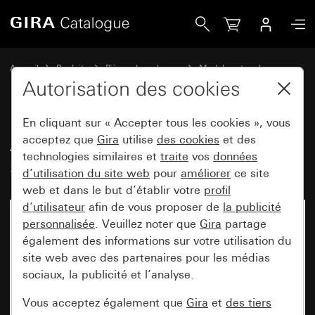
Gira Ancien - Bascule 2x avec symboles de flèche
Accueil
Produits
Pièces de rechange
Modules et caches
Commuter et pousser
Autorisation des cookies
En cliquant sur « Accepter tous les cookies », vous
Ancien - Bascule 2x avec
acceptez que
Gira
utilise
des cookies
et des
technologies similaires et
traite
vos
données
symboles de flèche
d’utilisation du site web
pour
améliorer
ce site
web et dans le but d’établir votre
profil
d’utilisateur
afin de vous proposer de
la publicité
personnalisée
. Veuillez noter que
Gira
partage
également des informations sur votre utilisation du
site web avec des partenaires pour les médias
sociaux, la publicité et l’analyse.
Vous acceptez également que
Gira
et
des tiers