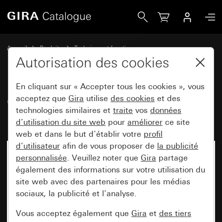
Gira Capot avec fermeture à baïonnette pour signal lumine
Accueil
Produits
Technique et fonctions
Modules encastrés, accessoires
Signal lumineux et accessoires
Autorisation des cookies
En cliquant sur « Accepter tous les cookies », vous
Capot avec fermeture à
acceptez que
Gira
utilise
des cookies
et des
technologies similaires et
traite
vos
données
baïonnette pour signal lumineux
d’utilisation du site web
pour
améliorer
ce site
web et dans le but d’établir votre
profil
d’utilisateur
afin de vous proposer de
la publicité
personnalisée
. Veuillez noter que
Gira
partage
également des informations sur votre utilisation du
site web avec des partenaires pour les médias
sociaux, la publicité et l’analyse.
Vous acceptez également que
Gira
et
des tiers