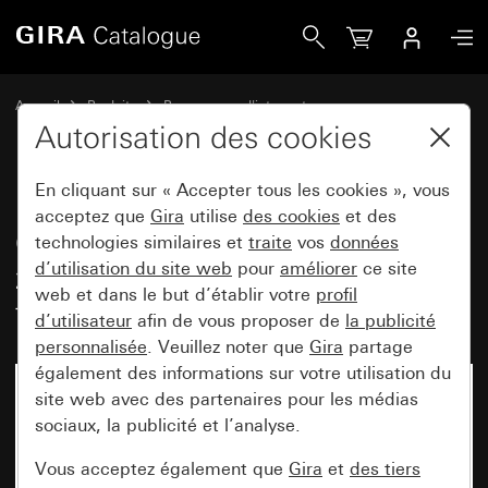
Gira Cadre adaptateur avec clapet, zone d&apos;inscription
Accueil
Produits
Programmes d'interrupteurs
Gira protégé contre l'eau
Autorisation des cookies
Montage encastré protégé contre l'eau IP44 Gira TX_44
En cliquant sur « Accepter tous les cookies », vous
acceptez que
Gira
utilise
des cookies
et des
Cadre adaptateur avec clapet,
technologies similaires et
traite
vos
données
d’utilisation du site web
pour
améliorer
ce site
zone d'inscription et serrure avec
web et dans le but d’établir votre
profil
fermetures triées
d’utilisateur
afin de vous proposer de
la publicité
personnalisée
. Veuillez noter que
Gira
partage
également des informations sur votre utilisation du
site web avec des partenaires pour les médias
sociaux, la publicité et l’analyse.
Vous acceptez également que
Gira
et
des tiers