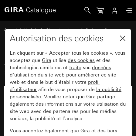
Gira Ancien - Bascule 2x avec symbole de flèche
Accueil
Produits
Pièces de rechange
System 55 Gira
Bascules
Autorisation des cookies
En cliquant sur « Accepter tous les cookies », vous
Ancien - Bascule 2x avec
acceptez que
Gira
utilise
des cookies
et des
technologies similaires et
traite
vos
données
symbole de flèche
d’utilisation du site web
pour
améliorer
ce site
web et dans le but d’établir votre
profil
d’utilisateur
afin de vous proposer de
la publicité
personnalisée
. Veuillez noter que
Gira
partage
également des informations sur votre utilisation du
site web avec des partenaires pour les médias
sociaux, la publicité et l’analyse.
Vous acceptez également que
Gira
et
des tiers