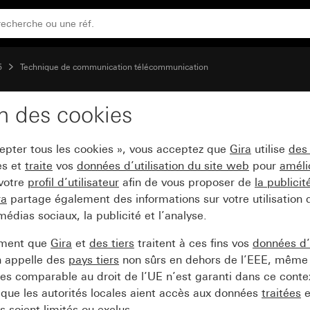
5
Technique de communication télécommunication
on des cookies
e jonction KPN à 4 pôle
cepter tous les cookies », vous acceptez que
Gira
utilise
des
es et
traite
vos
données d’utilisation du site web
pour
améli
 votre
profil d’utilisateur
afin de vous proposer de
la publici
ra
partage également des informations sur votre utilisation
médias sociaux, la publicité et l’analyse.
ement que
Gira
et
des tiers
traitent à ces fins vos
données d’u
n appelle des
pays tiers
non sûrs en dehors de l’EEE, même 
s comparable au droit de l’UE n’est garanti dans ce context
que les autorités locales aient accès aux données
traitées
e
 soient limités ou exclus.