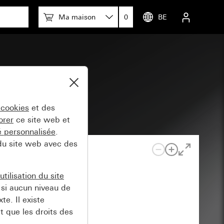
Ma maison
0
BE
s
 cookies
et des
orer
ce site web et
té personnalisée
.
 du site web avec des
tilisation du site
si aucun niveau de
e. Il existe
t que les droits des