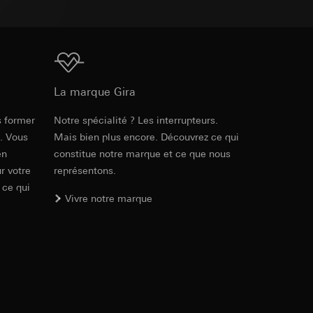
int a du RGPD
 des tâches
, site web visité,
ic, localisation
Téléchargement
lles, consultez
La marque Gira
int a du RGPD
s former
Notre spécialité ? Les interrupteurs.
e. Vous
Mais bien plus encore. Découvrez ce qui
 à demander au
en
constitue notre marque et ce que nous
a du RGPD
r votre
représentons.
 ce qui
Vivre notre marque
 à demander au
a du RGPD
e web, mouvements de
 ces informations
 mouvements de