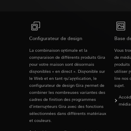
campagnes
Traitement ultér
Destinataire:
Servi
Catégories de donn
Transfert vers un pa
date et heure de la 
Destinataire:
géographique
Durée de vie du coo
Services interne
Base juridique et, l
Google Ireland L
Utilisation du se
Pour obtenir des
Configurateur de design
Base d
https://business.
Traitement ultér
Transfert vers un pa
Destinataire:
La combinaison optimale et la
Vous tro
Pays tiers : USA
Services interne
comparaison de différents produits Gira
de média
Décision d’adéqu
Pinterest, Inc. (
pour votre maison sont désormais
produits
contact du point
disponibles « en direct ». Disponible sur
Transfert vers un pa
utiliser 
Durée de vie du coo
Pays tiers : USA
le Web et en tant qu’application, le
lire nos 
Décision d’adéqu
configurateur de design Gira permet de
sujet.
Vimeo
contact du point
combiner les nombreuses variantes des
Accéd
cadres de finition des programmes
Durée de vie du coo
Finalités du traite
média
d’interrupteurs Gira avec des fonctions
Catégories de donn
Balise Linke
sélectionnées dans différents matériaux
Site clients pri
souris effectués 
et couleurs.
Finalités du traite
Site clients pro
pour la diffusion d