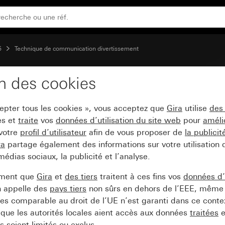
tenne coaxiale avec 2 connexions SAT en plus
5
Technique de communication divertissement
on des cookies
50 x 50 mm) pour prise 
cepter tous les cookies », vous acceptez que
Gira
utilise
des
AT en plus
es et
traite
vos
données d’utilisation du site web
pour
améli
 votre
profil d’utilisateur
afin de vous proposer de
la publici
ra
partage également des informations sur votre utilisation
médias sociaux, la publicité et l’analyse.
ement que
Gira
et
des tiers
traitent à ces fins vos
données d’u
n appelle des
pays tiers
non sûrs en dehors de l’EEE, même 
s comparable au droit de l’UE n’est garanti dans ce context
que les autorités locales aient accès aux données
traitées
e
 soient limités ou exclus.