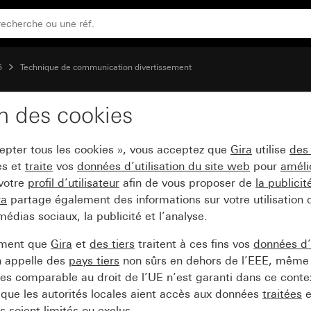
tenne coaxiale avec 2 connexions SAT en plus
5
Technique de communication divertissement
on des cookies
50 x 50 mm) pour prise 
cepter tous les cookies », vous acceptez que
Gira
utilise
des
AT en plus
es et
traite
vos
données d’utilisation du site web
pour
améli
 votre
profil d’utilisateur
afin de vous proposer de
la publici
ra
partage également des informations sur votre utilisation
médias sociaux, la publicité et l’analyse.
ement que
Gira
et
des tiers
traitent à ces fins vos
données d’u
n appelle des
pays tiers
non sûrs en dehors de l’EEE, même 
s comparable au droit de l’UE n’est garanti dans ce context
que les autorités locales aient accès aux données
traitées
e
 soient limités ou exclus.