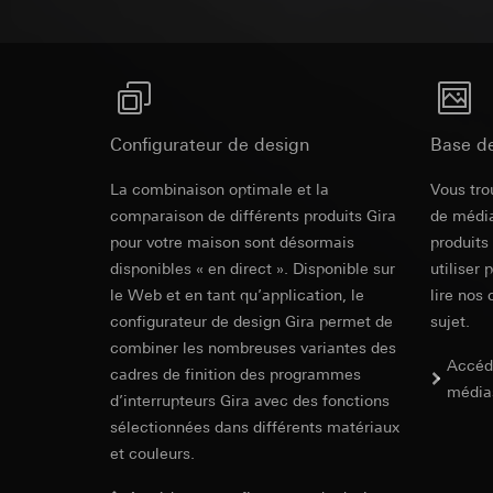
campagnes
Traitement ultér
Destinataire:
Servi
Catégories de donn
Transfert vers un pa
date et heure de la 
Destinataire:
géographique
Durée de vie du coo
Services interne
Base juridique et, l
Google Ireland L
Utilisation du se
Pour obtenir des
Configurateur de design
Base d
https://business.
Traitement ultér
Transfert vers un pa
Destinataire:
La combinaison optimale et la
Vous tro
Pays tiers : USA
Services interne
comparaison de différents produits Gira
de média
Décision d’adéqu
Pinterest, Inc. (
pour votre maison sont désormais
produits
contact du point
disponibles « en direct ». Disponible sur
Transfert vers un pa
utiliser 
Durée de vie du coo
Pays tiers : USA
le Web et en tant qu’application, le
lire nos 
Décision d’adéqu
configurateur de design Gira permet de
sujet.
Vimeo
contact du point
combiner les nombreuses variantes des
Accéd
cadres de finition des programmes
Durée de vie du coo
Finalités du traite
média
d’interrupteurs Gira avec des fonctions
Catégories de donn
Balise Linke
sélectionnées dans différents matériaux
Site clients pri
souris effectués 
et couleurs.
Finalités du traite
Site clients pro
pour la diffusion d