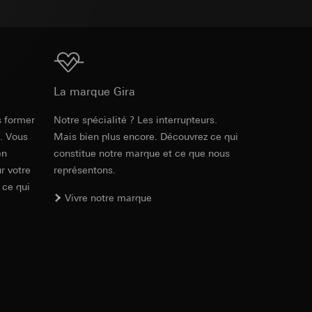
int a du RGPD
 des tâches
, site web visité,
ic, localisation
Téléchargement
lles, consultez
La marque Gira
int a du RGPD
s former
Notre spécialité ? Les interrupteurs.
e. Vous
Mais bien plus encore. Découvrez ce qui
 à demander au
en
constitue notre marque et ce que nous
a du RGPD
r votre
représentons.
 ce qui
Vivre notre marque
 à demander au
a du RGPD
e web, mouvements de
 ces informations
 mouvements de