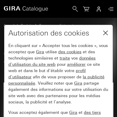
Gira Cadres de finition Gira Event Clear noir avec cadre inte
Accueil
Produits
Programmes d'interrupteurs
Gira Event (System 55)
Gira Event
Autorisation des cookies
En cliquant sur « Accepter tous les cookies », vous
Cadres de finition Gira Event
acceptez que
Gira
utilise
des cookies
et des
technologies similaires et
traite
vos
données
Clear noir avec cadre
d’utilisation du site web
pour
améliorer
ce site
intermédiaire blanc brillant
web et dans le but d’établir votre
profil
d’utilisateur
afin de vous proposer de
la publicité
personnalisée
. Veuillez noter que
Gira
partage
également des informations sur votre utilisation du
site web avec des partenaires pour les médias
sociaux, la publicité et l’analyse.
Vous acceptez également que
Gira
et
des tiers