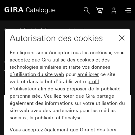
Gira Cadre de finition Gira E3 Soft touch umbra avec cadre
Accueil
Produits
Programmes d'interrupteurs
Gira E3 (System 55)
Cadre de finition Gira E3
Autorisation des cookies
En cliquant sur « Accepter tous les cookies », vous
Cadre de finition Gira E3 Soft
acceptez que
Gira
utilise
des cookies
et des
technologies similaires et
traite
vos
données
touch umbra avec cadre de
d’utilisation du site web
pour
améliorer
ce site
support anthracite
web et dans le but d’établir votre
profil
d’utilisateur
afin de vous proposer de
la publicité
personnalisée
. Veuillez noter que
Gira
partage
également des informations sur votre utilisation du
site web avec des partenaires pour les médias
sociaux, la publicité et l’analyse.
Vous acceptez également que
Gira
et
des tiers