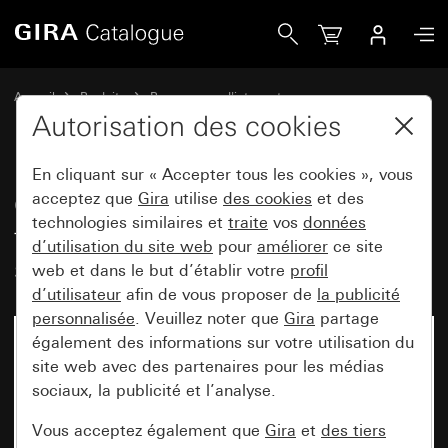
Gira Cadre de finition Gira E3 Soft touch umbra avec cadre
Accueil
Produits
Programmes d'interrupteurs
Gira E3 (System 55)
Cadre de finition Gira E3
Autorisation des cookies
En cliquant sur « Accepter tous les cookies », vous
Cadre de finition Gira E3 Soft
acceptez que
Gira
utilise
des cookies
et des
technologies similaires et
traite
vos
données
touch umbra avec cadre de
d’utilisation du site web
pour
améliorer
ce site
support anthracite
web et dans le but d’établir votre
profil
d’utilisateur
afin de vous proposer de
la publicité
personnalisée
. Veuillez noter que
Gira
partage
également des informations sur votre utilisation du
site web avec des partenaires pour les médias
sociaux, la publicité et l’analyse.
Vous acceptez également que
Gira
et
des tiers