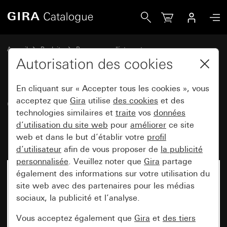
Gira Cadres de finition Gira Event blanc brillant avec cadre 
Accueil
Produits
Programmes d'interrupteurs
Gira Event (System 55)
Gira Event
Autorisation des cookies
En cliquant sur « Accepter tous les cookies », vous
Cadres de finition Gira Event
acceptez que
Gira
utilise
des cookies
et des
technologies similaires et
traite
vos
données
blanc brillant avec cadre
d’utilisation du site web
pour
améliorer
ce site
intermédiaire blanc brillant
web et dans le but d’établir votre
profil
d’utilisateur
afin de vous proposer de
la publicité
personnalisée
. Veuillez noter que
Gira
partage
également des informations sur votre utilisation du
site web avec des partenaires pour les médias
sociaux, la publicité et l’analyse.
Vous acceptez également que
Gira
et
des tiers