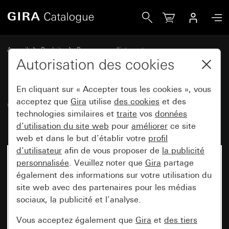
Gira Cadre de finition Gira Esprit Bronze (PVD)
Accueil
Produits
Programmes d'interrupteurs
Gira Esprit (System 55)
Cadre de finition Gira Esprit
Autorisation des cookies
En cliquant sur « Accepter tous les cookies », vous
Cadre de finition Gira Esprit
acceptez que
Gira
utilise
des cookies
et des
technologies similaires et
traite
vos
données
Bronze (PVD)
d’utilisation du site web
pour
améliorer
ce site
web et dans le but d’établir votre
profil
d’utilisateur
afin de vous proposer de
la publicité
personnalisée
. Veuillez noter que
Gira
partage
également des informations sur votre utilisation du
site web avec des partenaires pour les médias
sociaux, la publicité et l’analyse.
Vous acceptez également que
Gira
et
des tiers