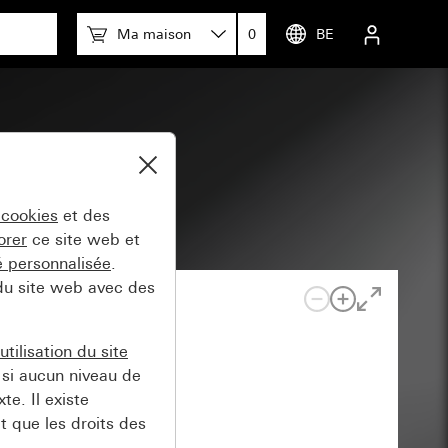
Ma maison
0
BE
 cookies
et des
orer
ce site web et
té personnalisée
.
 du site web avec des
tilisation du site
si aucun niveau de
e. Il existe
t que les droits des