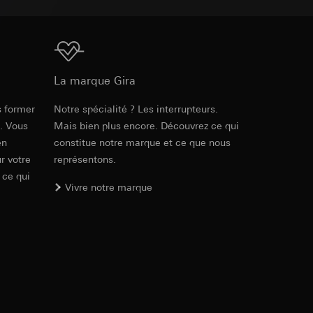
int a du RGPD
 des tâches
, site web visité,
ic, localisation
Téléchargement
La marque Gira
lles, consultez
int a du RGPD
s former
Notre spécialité ? Les interrupteurs.
Réf. 021212
e. Vous
Mais bien plus encore. Découvrez ce qui
en
constitue notre marque et ce que nous
RFA
, 380 KB
 à demander au
r votre
représentons.
a du RGPD
 ce qui
Vivre notre marque
 à demander au
a du RGPD
Téléchargement
e web, mouvements de
Réf. 021212
 ces informations
 mouvements de
IFC
, 19.39 KB