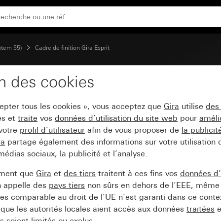
ystem 55)
Cadre de finition Gira Esprit
on des cookies
 Esprit verre blanc
cepter tous les cookies », vous acceptez que
Gira
utilise
des
es et
traite
vos
données d’utilisation du site web
pour
améli
 votre
profil d’utilisateur
afin de vous proposer de
la publici
ra
partage également des informations sur votre utilisation
médias sociaux, la publicité et l’analyse.
ement que
Gira
et
des tiers
traitent à ces fins vos
données d’u
n appelle des
pays tiers
non sûrs en dehors de l’EEE, même 
s comparable au droit de l’UE n’est garanti dans ce context
que les autorités locales aient accès aux données
traitées
e
 soient limités ou exclus.