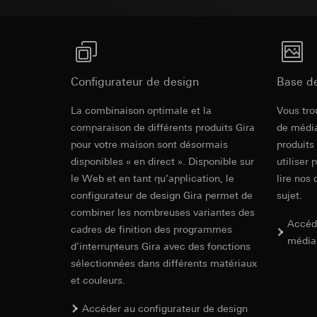
campagnes
Traitement ultér
Destinataire:
Servi
Catégories de donn
Transfert vers un pa
date et heure de la 
Destinataire:
géographique
Durée de vie du coo
Services interne
Base juridique et, l
Google Ireland L
Configurateur de design
Base d
Utilisation du se
Pour obtenir des
https://business.
Traitement ultér
Revit Fichie
La combinaison optimale et la
Vous tro
Transfert vers un pa
Destinataire:
modeling)
comparaison de différents produits Gira
de média
Pays tiers : USA
Services interne
pour votre maison sont désormais
produits
Décision d’adéqu
Pinterest, Inc. (
disponibles « en direct ». Disponible sur
utiliser 
contact du point
Transfert vers un pa
le Web et en tant qu’application, le
lire nos 
Durée de vie du coo
Pays tiers : USA
configurateur de design Gira permet de
sujet.
Décision d’adéqu
combiner les nombreuses variantes des
Vimeo
contact du point
Accéd
cadres de finition des programmes
Durée de vie du coo
média
Finalités du traite
d’interrupteurs Gira avec des fonctions
Catégories de donn
sélectionnées dans différents matériaux
Balise Linke
IFC Fichier 
Site clients pri
et couleurs.
souris effectués 
Finalités du traite
Site clients pro
Accéder au configurateur de design
pour la diffusion d