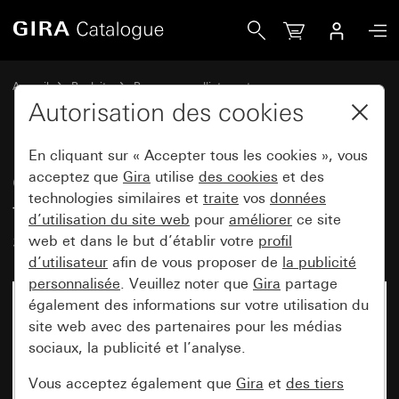
Gira Cadre de finition Gira E3 Soft touch gris clair avec ca
Accueil
Produits
Programmes d'interrupteurs
Gira E3 (System 55)
Cadre de finition Gira E3
Autorisation des cookies
En cliquant sur « Accepter tous les cookies », vous
Cadre de finition Gira E3 Soft
acceptez que
Gira
utilise
des cookies
et des
technologies similaires et
traite
vos
données
touch gris clair avec cadre de
d’utilisation du site web
pour
améliorer
ce site
support anthracite
web et dans le but d’établir votre
profil
d’utilisateur
afin de vous proposer de
la publicité
personnalisée
. Veuillez noter que
Gira
partage
également des informations sur votre utilisation du
site web avec des partenaires pour les médias
sociaux, la publicité et l’analyse.
Vous acceptez également que
Gira
et
des tiers