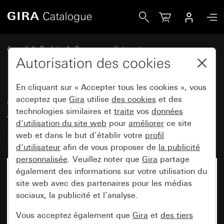
Gira Cadre de finition Gira E3 Soft touch gris foncé avec ca
Accueil
Produits
Programmes d'interrupteurs
Gira E3 (System 55)
Cadre de finition Gira E3
Autorisation des cookies
En cliquant sur « Accepter tous les cookies », vous
Cadre de finition Gira E3 Soft
acceptez que
Gira
utilise
des cookies
et des
technologies similaires et
traite
vos
données
touch gris foncé avec cadre de
d’utilisation du site web
pour
améliorer
ce site
support blanc pur brillant
web et dans le but d’établir votre
profil
d’utilisateur
afin de vous proposer de
la publicité
personnalisée
. Veuillez noter que
Gira
partage
également des informations sur votre utilisation du
site web avec des partenaires pour les médias
sociaux, la publicité et l’analyse.
Vous acceptez également que
Gira
et
des tiers