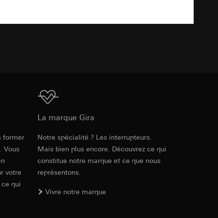
int a du RGPD
 des tâches
, site web visité,
TXT
ic, localisation
lles, consultez
int a du RGPD
Téléchargement
 à demander au
a du RGPD
La marque Gira
s former
Notre spécialité ? Les interrupteurs.
Réf. 0211223
 à demander au
e. Vous
Mais bien plus encore. Découvrez ce qui
a du RGPD
en
constitue notre marque et ce que nous
RFA
, 344 KB
r votre
représentons.
 ce qui
e web, mouvements de
Vivre notre marque
 ces informations
 mouvements de
Téléchargement