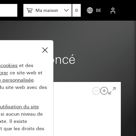
Ma maison
0
BE
lex brun foncé
 cookies
et des
orer
ce site web et
té personnalisée
.
 du site web avec des
tilisation du site
si aucun niveau de
e. Il existe
t que les droits des