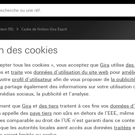
oncé
ystem 55)
Cadre de finition Gira Esprit
on des cookies
a Esprit linoléum-multip
cepter tous les cookies », vous acceptez que
Gira
utilise
des
es et
traite
vos
données d’utilisation du site web
pour
améli
 votre
profil d’utilisateur
afin de vous proposer de
la publici
ra
partage également des informations sur votre utilisation
médias sociaux, la publicité et l’analyse.
ement que
Gira
et
des tiers
traitent à ces fins vos
données d’u
n appelle des
pays tiers
non sûrs en dehors de l’EEE, même 
s comparable au droit de l’UE n’est garanti dans ce context
que les autorités locales aient accès aux données
traitées
e
 soient limités ou exclus.