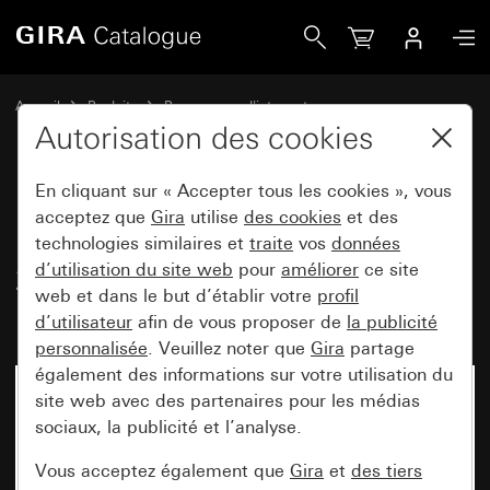
Gira Interrupteur-poussoir 10 AX 250 V~ avec bascule 2x In
Accueil
Produits
Programmes d'interrupteurs
Gira protégé contre l'eau
Autorisation des cookies
Montage encastré protégé contre l'eau IP44 Gira TX_44
En cliquant sur « Accepter tous les cookies », vous
acceptez que
Gira
utilise
des cookies
et des
Interrupteur-poussoir 10 AX
technologies similaires et
traite
vos
données
d’utilisation du site web
pour
améliorer
ce site
250 V~ avec bascule 2x
web et dans le but d’établir votre
profil
Interrupteur de série
d’utilisateur
afin de vous proposer de
la publicité
personnalisée
. Veuillez noter que
Gira
partage
également des informations sur votre utilisation du
site web avec des partenaires pour les médias
Désormais indisponible
sociaux, la publicité et l’analyse.
Vous acceptez également que
Gira
et
des tiers