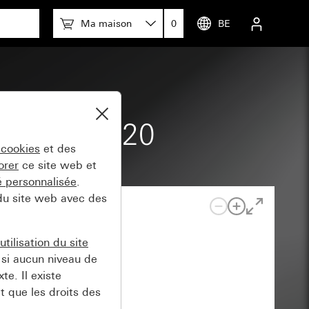
Ma maison
0
BE
rd vissé M20
 cookies
et des
orer
ce site web et
té personnalisée
.
 du site web avec des
tilisation du site
si aucun niveau de
e. Il existe
t que les droits des