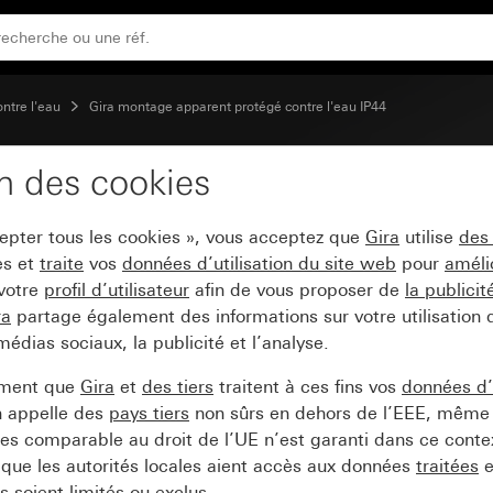
M20
ontre l'eau
Gira montage apparent protégé contre l'eau IP44
on des cookies
ée de câble avec racco
cepter tous les cookies », vous acceptez que
Gira
utilise
des
es et
traite
vos
données d’utilisation du site web
pour
améli
 votre
profil d’utilisateur
afin de vous proposer de
la publici
ra
partage également des informations sur votre utilisation
médias sociaux, la publicité et l’analyse.
ement que
Gira
et
des tiers
traitent à ces fins vos
données d’u
n appelle des
pays tiers
non sûrs en dehors de l’EEE, même 
s comparable au droit de l’UE n’est garanti dans ce context
que les autorités locales aient accès aux données
traitées
e
 soient limités ou exclus.