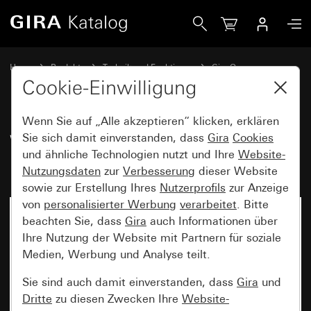
Gira Wippe 1fach mit Pfeilsymbolen und Kontrollfenster Sy
Home
Produkte
Technik und Funktionen
Gira One
Bediengeräte
Cookie-Einwilligung
Wenn Sie auf „Alle akzeptieren“ klicken, erklären
Wippe 1fach mit Pfeilsymbolen
Sie sich damit einverstanden, dass
Gira
Cookies
und ähnliche Technologien nutzt und Ihre
Website-
und Kontrollfenster System 55
Nutzungsdaten
zur
Verbesserung
dieser Website
sowie zur Erstellung Ihres
Nutzerprofils
zur Anzeige
von
personalisierter Werbung
verarbeitet
. Bitte
beachten Sie, dass
Gira
auch Informationen über
Ihre Nutzung der Website mit Partnern für soziale
Medien, Werbung und Analyse teilt.
Sie sind auch damit einverstanden, dass
Gira
und
Dritte
zu diesen Zwecken Ihre
Website-