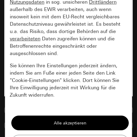
Nutzungsdaten
in sog. unsicheren
Drittländern
außerhalb des EWR verarbeiten, auch wenn
insoweit kein mit dem EU-Recht vergleichbares
Datenschutzniveau gewährleistet ist. Es besteht
u.a. das Risiko, dass dortige Behörden auf die
verarbeiteten
Daten zugreifen können und die
Betroffenenrechte eingeschränkt oder
ausgeschlossen sind.
Sie können Ihre Einstellungen jederzeit ändern,
indem Sie am Fuße einer jeden Seite den Link
"Cookie-Einstellungen" klicken. Dort können Sie
Ihre Einwilligung jederzeit mit Wirkung für die
Zukunft widerrufen.
Zur Mediadatenbank
Essenziell
Alle Cookies, die wir benötigen um Ihnen die
Artikel vergleichen
Seite anzeigen zu können.