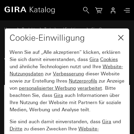
Gira Wippe 2fach mit Pfeilsymbolen System 55
Home
Produkte
Technik und Funktionen
Gira One
Bediengeräte
Cookie-Einwilligung
Wenn Sie auf „Alle akzeptieren“ klicken, erklären
Wippe 2fach mit Pfeilsymbolen
Sie sich damit einverstanden, dass
Gira
Cookies
und ähnliche Technologien nutzt und Ihre
Website-
System 55
Nutzungsdaten
zur
Verbesserung
dieser Website
sowie zur Erstellung Ihres
Nutzerprofils
zur Anzeige
von
personalisierter Werbung
verarbeitet
. Bitte
beachten Sie, dass
Gira
auch Informationen über
Ihre Nutzung der Website mit Partnern für soziale
Medien, Werbung und Analyse teilt.
Sie sind auch damit einverstanden, dass
Gira
und
Dritte
zu diesen Zwecken Ihre
Website-