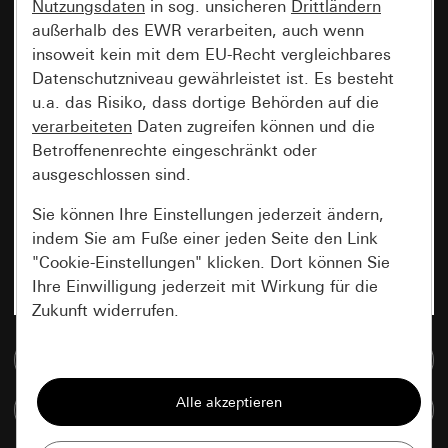
Nutzungsdaten
in sog. unsicheren
Drittländern
außerhalb des EWR verarbeiten, auch wenn
insoweit kein mit dem EU-Recht vergleichbares
Datenschutzniveau gewährleistet ist. Es besteht
u.a. das Risiko, dass dortige Behörden auf die
verarbeiteten
Daten zugreifen können und die
Betroffenenrechte eingeschränkt oder
ausgeschlossen sind.
Sie können Ihre Einstellungen jederzeit ändern,
indem Sie am Fuße einer jeden Seite den Link
"Cookie-Einstellungen" klicken. Dort können Sie
Ihre Einwilligung jederzeit mit Wirkung für die
Zukunft widerrufen.
Zur Mediadatenbank
Essenziell
Alle Cookies, die wir benötigen um Ihnen die
Artikel vergleichen
Seite anzeigen zu können.